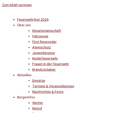
Zum Inhalt springen
Feuerwehrfest 2026
Über uns
Einsatzmannschaft
Fahrzeuge
First Responder
Atemschutz
Jugendgruppe
Kinderfeuerwehr
Frauen in der Feuerwehr
Brandcontainer
Aktuelles
Einsätze
Termine & Veranstaltungen
Nachrichten & Fotos
Bürgerinfos
Wetter
Notruf