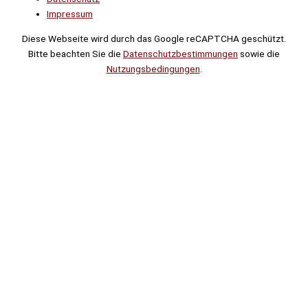
Impressum
Diese Webseite wird durch das Google reCAPTCHA geschützt.
Bitte beachten Sie die
Datenschutzbestimmungen
sowie die
Nutzungsbedingungen
.
Suche
Noch
Tage
Stunden
Minuten
!
Mehr erfahren!
Noch