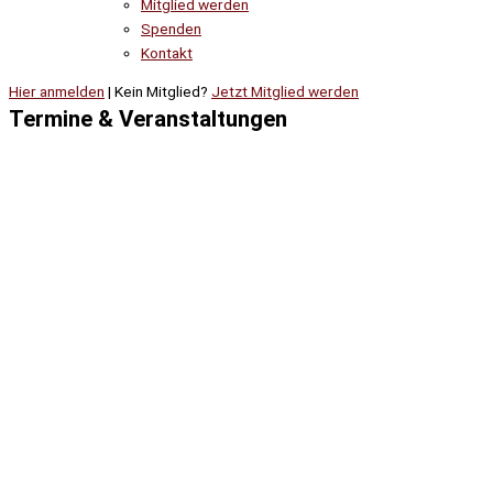
Mitglied werden
Spenden
Kontakt
Hier anmelden
| Kein Mitglied?
Jetzt Mitglied werden
Termine & Veranstaltungen
Alle ein-/ausblenden
Öffentliche Veranstaltungen
Einsatzabteilung
Löschzug 1
Löschzug 2
Jugendgruppe
Kinderfeuerwehr
First Responder
Brandübungscontainer
Sonderausbildungen
Dienstsport
Feuerwehrverein
Vorstandschaft / AK Verein