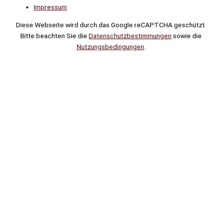
Impressum
Diese Webseite wird durch das Google reCAPTCHA geschützt.
Bitte beachten Sie die
Datenschutzbestimmungen
sowie die
Nutzungsbedingungen
.
Suche
Noch
Tage
Stunden
Minuten
!
Mehr erfahren!
Noch