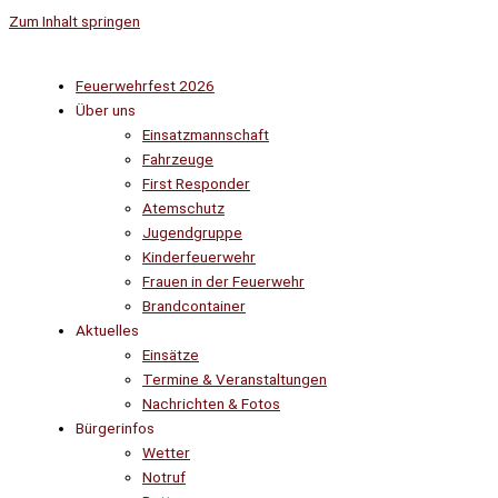
Zum Inhalt springen
Feuerwehrfest 2026
Über uns
Einsatzmannschaft
Fahrzeuge
First Responder
Atemschutz
Jugendgruppe
Kinderfeuerwehr
Frauen in der Feuerwehr
Brandcontainer
Aktuelles
Einsätze
Termine & Veranstaltungen
Nachrichten & Fotos
Bürgerinfos
Wetter
Notruf