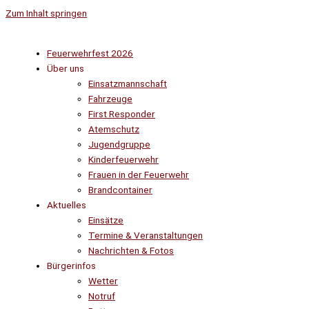
Zum Inhalt springen
Feuerwehrfest 2026
Über uns
Einsatzmannschaft
Fahrzeuge
First Responder
Atemschutz
Jugendgruppe
Kinderfeuerwehr
Frauen in der Feuerwehr
Brandcontainer
Aktuelles
Einsätze
Termine & Veranstaltungen
Nachrichten & Fotos
Bürgerinfos
Wetter
Notruf