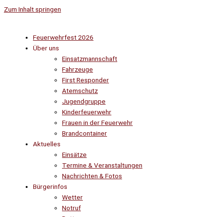
Zum Inhalt springen
Feuerwehrfest 2026
Über uns
Einsatzmannschaft
Fahrzeuge
First Responder
Atemschutz
Jugendgruppe
Kinderfeuerwehr
Frauen in der Feuerwehr
Brandcontainer
Aktuelles
Einsätze
Termine & Veranstaltungen
Nachrichten & Fotos
Bürgerinfos
Wetter
Notruf