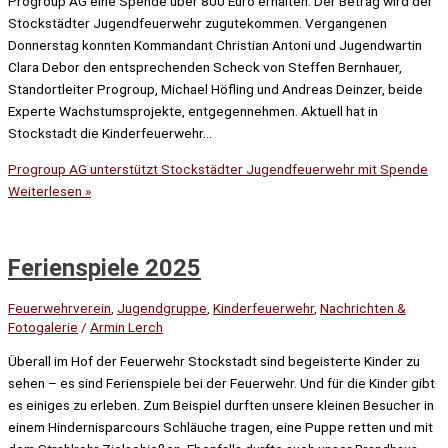
Progroup AG eine Spende über 800 Euro erhalten. Der Betrag wird der
Stockstädter Jugendfeuerwehr zugutekommen. Vergangenen
Donnerstag konnten Kommandant Christian Antoni und Jugendwartin
Clara Debor den entsprechenden Scheck von Steffen Bernhauer,
Standortleiter Progroup, Michael Höfling und Andreas Deinzer, beide
Experte Wachstumsprojekte, entgegennehmen. Aktuell hat in
Stockstadt die Kinderfeuerwehr…
Progroup AG unterstützt Stockstädter Jugendfeuerwehr mit Spende
Weiterlesen »
Ferienspiele 2025
Feuerwehrverein
,
Jugendgruppe
,
Kinderfeuerwehr
,
Nachrichten &
Fotogalerie
/
Armin Lerch
Überall im Hof der Feuerwehr Stockstadt sind begeisterte Kinder zu
sehen – es sind Ferienspiele bei der Feuerwehr. Und für die Kinder gibt
es einiges zu erleben. Zum Beispiel durften unsere kleinen Besucher in
einem Hindernisparcours Schläuche tragen, eine Puppe retten und mit