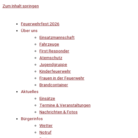
Zum Inhalt springen
Feuerwehrfest 2026
Über uns
Einsatzmannschaft
Fahrzeuge
First Responder
Atemschutz
Jugendgruppe
Kinderfeuerwehr
Frauen in der Feuerwehr
Brandcontainer
Aktuelles
Einsätze
Termine & Veranstaltungen
Nachrichten & Fotos
Bürgerinfos
Wetter
Notruf