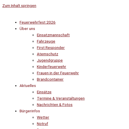
Zum Inhalt springen
Feuerwehrfest 2026
Über uns
Einsatzmannschaft
Fahrzeuge
First Responder
Atemschutz
Jugendgruppe
Kinderfeuerwehr
Frauen in der Feuerwehr
Brandcontainer
Aktuelles
Einsätze
Termine & Veranstaltungen
Nachrichten & Fotos
Bürgerinfos
Wetter
Notruf