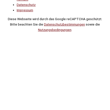
Datenschutz
Impressum
Diese Webseite wird durch das Google reCAPTCHA geschützt.
Bitte beachten Sie die
Datenschutzbestimmungen
sowie die
Nutzungsbedingungen
.
Suche
Noch
Tage
Stunden
Minuten
!
Mehr erfahren!
Noch