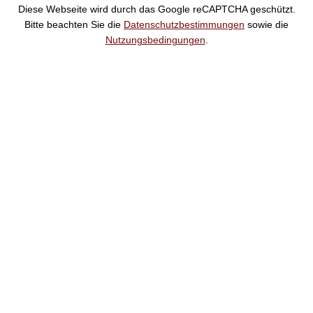
Diese Webseite wird durch das Google reCAPTCHA geschützt.
Bitte beachten Sie die
Datenschutzbestimmungen
sowie die
Nutzungsbedingungen
.
Suche
Noch
Tage
Stunden
Minuten
!
Mehr erfahren!
Noch