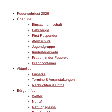
Zum
Inhalt
springen
Feuerwehrfest 2026
Über uns
Einsatzmannschaft
Fahrzeuge
First Responder
Atemschutz
Jugendgruppe
Kinderfeuerwehr
Frauen in der Feuerwehr
Brandcontainer
Aktuelles
Einsätze
Termine & Veranstaltungen
Nachrichten & Fotos
Bürgerinfos
Wetter
Notruf
Rettungsgasse