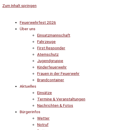
Zum Inhalt springen
Feuerwehrfest 2026
Über uns
Einsatzmannschaft
Fahrzeuge
First Responder
Atemschutz
Jugendgruppe
Kinderfeuerwehr
Frauen in der Feuerwehr
Brandcontainer
Aktuelles
Einsätze
Termine & Veranstaltungen
Nachrichten & Fotos
Bürgerinfos
Wetter
Notruf