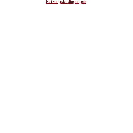
Nutzungsbedingungen
.
Suche
Noch
Tage
Stunden
Minuten
!
Mehr erfahren!
Noch