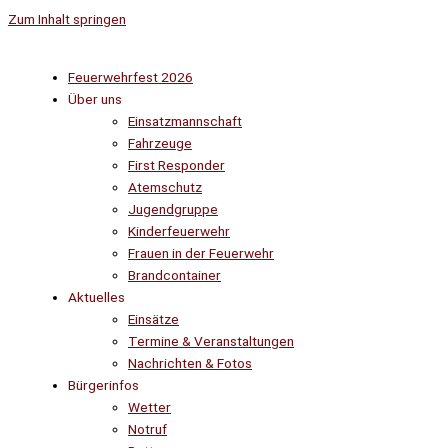
Zum Inhalt springen
Feuerwehrfest 2026
Über uns
Einsatzmannschaft
Fahrzeuge
First Responder
Atemschutz
Jugendgruppe
Kinderfeuerwehr
Frauen in der Feuerwehr
Brandcontainer
Aktuelles
Einsätze
Termine & Veranstaltungen
Nachrichten & Fotos
Bürgerinfos
Wetter
Notruf