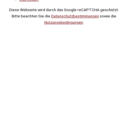
Diese Webseite wird durch das Google reCAPTCHA geschützt.
Bitte beachten Sie die
Datenschutzbestimmungen
sowie die
Nutzungsbedingungen
.
Suche
Noch
Tage
Stunden
Minuten
!
Mehr erfahren!
Noch