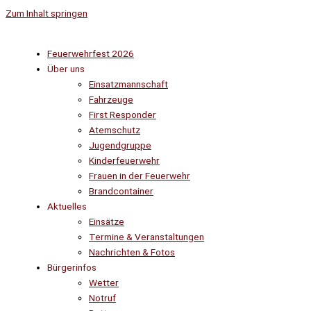
Zum Inhalt springen
Feuerwehrfest 2026
Über uns
Einsatzmannschaft
Fahrzeuge
First Responder
Atemschutz
Jugendgruppe
Kinderfeuerwehr
Frauen in der Feuerwehr
Brandcontainer
Aktuelles
Einsätze
Termine & Veranstaltungen
Nachrichten & Fotos
Bürgerinfos
Wetter
Notruf