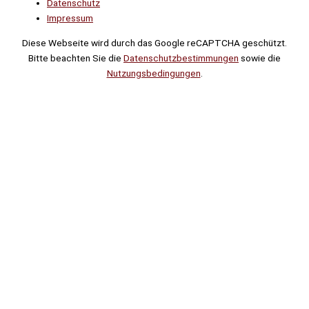
Datenschutz
Impressum
Diese Webseite wird durch das Google reCAPTCHA geschützt.
Bitte beachten Sie die
Datenschutzbestimmungen
sowie die
Nutzungsbedingungen
.
Suche
Noch
Tage
Stunden
Minuten
!
Mehr erfahren!
Noch