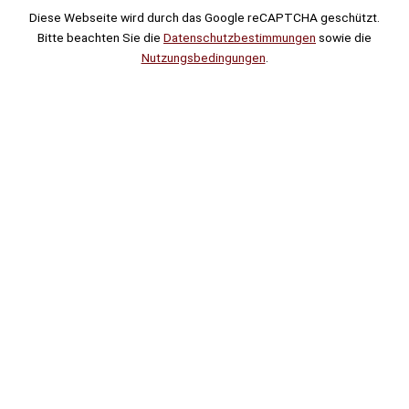
Diese Webseite wird durch das Google reCAPTCHA geschützt.
Bitte beachten Sie die
Datenschutzbestimmungen
sowie die
Nutzungsbedingungen
.
Suche
Noch
Tage
Stunden
Minuten
!
Mehr erfahren!
Noch