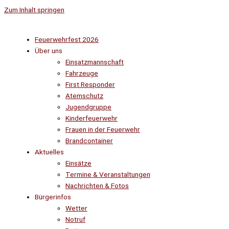
Zum Inhalt springen
Feuerwehrfest 2026
Über uns
Einsatzmannschaft
Fahrzeuge
First Responder
Atemschutz
Jugendgruppe
Kinderfeuerwehr
Frauen in der Feuerwehr
Brandcontainer
Aktuelles
Einsätze
Termine & Veranstaltungen
Nachrichten & Fotos
Bürgerinfos
Wetter
Notruf