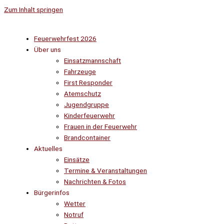
Zum Inhalt springen
Feuerwehrfest 2026
Über uns
Einsatzmannschaft
Fahrzeuge
First Responder
Atemschutz
Jugendgruppe
Kinderfeuerwehr
Frauen in der Feuerwehr
Brandcontainer
Aktuelles
Einsätze
Termine & Veranstaltungen
Nachrichten & Fotos
Bürgerinfos
Wetter
Notruf