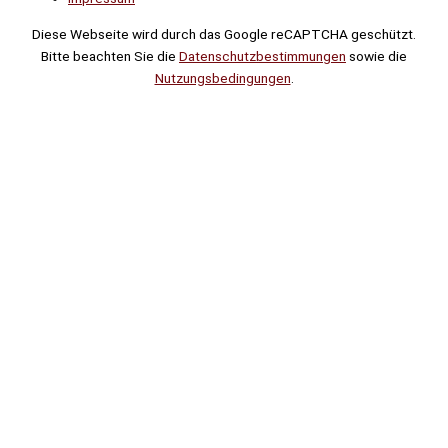
Diese Webseite wird durch das Google reCAPTCHA geschützt.
Bitte beachten Sie die
Datenschutzbestimmungen
sowie die
Nutzungsbedingungen
.
Suche
Noch
Tage
Stunden
Minuten
!
Mehr erfahren!
Noch