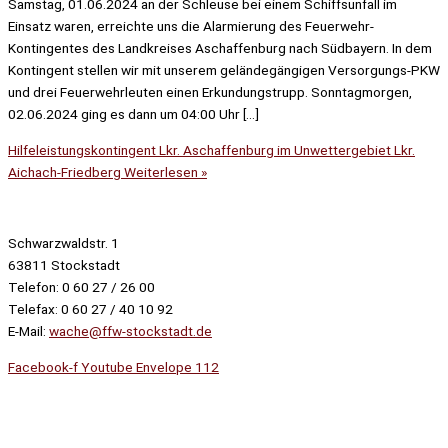
Samstag, 01.06.2024 an der Schleuse bei einem Schiffsunfall im
Einsatz waren, erreichte uns die Alarmierung des Feuerwehr-
Kontingentes des Landkreises Aschaffenburg nach Südbayern. In dem
Kontingent stellen wir mit unserem geländegängigen Versorgungs-PKW
und drei Feuerwehrleuten einen Erkundungstrupp. Sonntagmorgen,
02.06.2024 ging es dann um 04:00 Uhr […]
Hilfeleistungskontingent Lkr. Aschaffenburg im Unwettergebiet Lkr.
Aichach-Friedberg
Weiterlesen »
Schwarzwaldstr. 1
63811 Stockstadt
Telefon: 0 60 27 / 26 00
Telefax: 0 60 27 / 40 10 92
E-Mail:
wache@ffw-stockstadt.de
Facebook-f
Youtube
Envelope
112