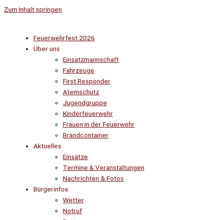
Zum Inhalt springen
Feuerwehrfest 2026
Über uns
Einsatzmannschaft
Fahrzeuge
First Responder
Atemschutz
Jugendgruppe
Kinderfeuerwehr
Frauen in der Feuerwehr
Brandcontainer
Aktuelles
Einsätze
Termine & Veranstaltungen
Nachrichten & Fotos
Bürgerinfos
Wetter
Notruf