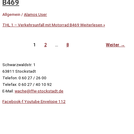
B469
Allgemein
/
Alamos User
THL 1 – Verkehrsunfall mit Motorrad B469
Weiterlesen »
1
2
…
8
Weiter
→
Schwarzwaldstr. 1
63811 Stockstadt
Telefon: 0 60 27 / 26 00
Telefax: 0 60 27 / 40 10 92
E-Mail:
wache@ffw-stockstadt.de
Facebook-f
Youtube
Envelope
112