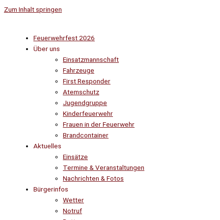
Zum Inhalt springen
Feuerwehrfest 2026
Über uns
Einsatzmannschaft
Fahrzeuge
First Responder
Atemschutz
Jugendgruppe
Kinderfeuerwehr
Frauen in der Feuerwehr
Brandcontainer
Aktuelles
Einsätze
Termine & Veranstaltungen
Nachrichten & Fotos
Bürgerinfos
Wetter
Notruf