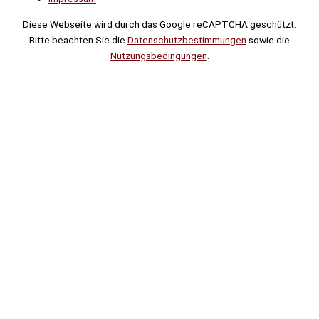
Diese Webseite wird durch das Google reCAPTCHA geschützt.
Bitte beachten Sie die
Datenschutzbestimmungen
sowie die
Nutzungsbedingungen
.
Suche
Noch
Tage
Stunden
Minuten
!
Mehr erfahren!
Noch