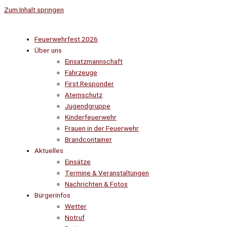
Zum Inhalt springen
Feuerwehrfest 2026
Über uns
Einsatzmannschaft
Fahrzeuge
First Responder
Atemschutz
Jugendgruppe
Kinderfeuerwehr
Frauen in der Feuerwehr
Brandcontainer
Aktuelles
Einsätze
Termine & Veranstaltungen
Nachrichten & Fotos
Bürgerinfos
Wetter
Notruf