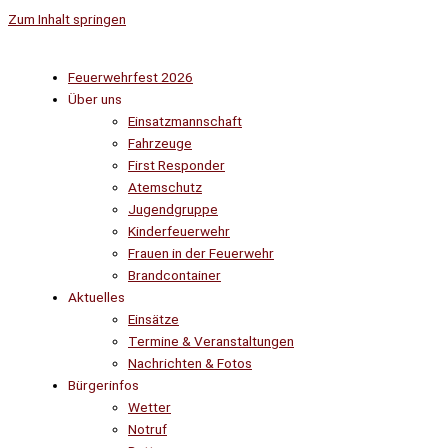
Zum Inhalt springen
Feuerwehrfest 2026
Über uns
Einsatzmannschaft
Fahrzeuge
First Responder
Atemschutz
Jugendgruppe
Kinderfeuerwehr
Frauen in der Feuerwehr
Brandcontainer
Aktuelles
Einsätze
Termine & Veranstaltungen
Nachrichten & Fotos
Bürgerinfos
Wetter
Notruf