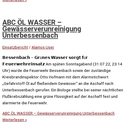
ABC ÖL WASSER –
Gewässerverunreinigung
Unterbessenbach
Einsatzbericht
/
Alamos User
𝗕𝗲𝘀𝘀𝗲𝗻𝗯𝗮𝗰𝗵 – 𝗚𝗿ü𝗻𝗲𝘀 𝗪𝗮𝘀𝘀𝗲𝗿 𝘀𝗼𝗿𝗴𝘁 𝗳ü𝗿
𝗙𝗲𝘂𝗲𝗿𝘄𝗲𝗵𝗿𝗲𝗶𝗻𝘀𝗮𝘁𝘇 Am späten Sonntagabend (31.07.22, 23:14
Uhr) wurde die Feuerwehr Bessenbach sowie der zuständige
Kreisbrandinspektor Otto Hofmann mit dem Alarmstichwort
„Gefahrstoff Öl auf fließendem Gewässer“ an die Aschaff nach
Unterbessenbach gerufen. Ein Biologe stellte bei seiner nächtlichen
Flußkrebszählung eine grüne Flüssigkeit auf der Aschaff fest und
alarmierte die Feuerwehr.
ABC ÖL WASSER – Gewässerverunreinigung Unterbessenbach
Weiterlesen »