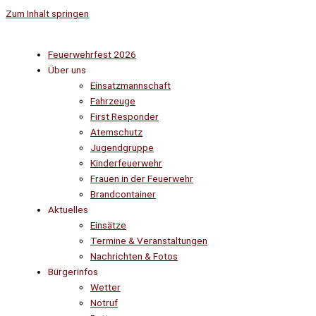
Zum Inhalt springen
Feuerwehrfest 2026
Über uns
Einsatzmannschaft
Fahrzeuge
First Responder
Atemschutz
Jugendgruppe
Kinderfeuerwehr
Frauen in der Feuerwehr
Brandcontainer
Aktuelles
Einsätze
Termine & Veranstaltungen
Nachrichten & Fotos
Bürgerinfos
Wetter
Notruf