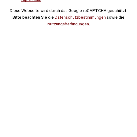
Diese Webseite wird durch das Google reCAPTCHA geschützt.
Bitte beachten Sie die
Datenschutzbestimmungen
sowie die
Nutzungsbedingungen
.
Suche
Noch
Tage
Stunden
Minuten
!
Mehr erfahren!
Noch