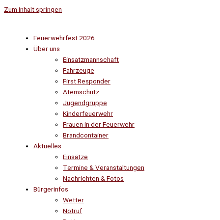
Zum Inhalt springen
Feuerwehrfest 2026
Über uns
Einsatzmannschaft
Fahrzeuge
First Responder
Atemschutz
Jugendgruppe
Kinderfeuerwehr
Frauen in der Feuerwehr
Brandcontainer
Aktuelles
Einsätze
Termine & Veranstaltungen
Nachrichten & Fotos
Bürgerinfos
Wetter
Notruf