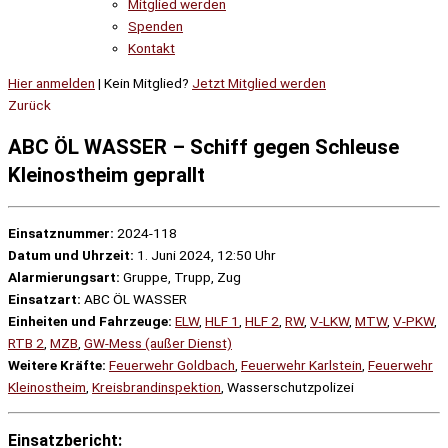
Mitglied werden
Spenden
Kontakt
Hier anmelden
| Kein Mitglied?
Jetzt Mitglied werden
Zurück
ABC ÖL WASSER – Schiff gegen Schleuse
Kleinostheim geprallt
Einsatznummer:
2024-118
Datum und Uhrzeit:
1. Juni 2024, 12:50 Uhr
Alarmierungsart:
Gruppe, Trupp, Zug
Einsatzart:
ABC ÖL WASSER
Einheiten und Fahrzeuge:
ELW
,
HLF 1
,
HLF 2
,
RW
,
V-LKW
,
MTW
,
V-PKW
,
RTB 2
,
MZB
,
GW-Mess (außer Dienst)
Weitere Kräfte:
Feuerwehr Goldbach
,
Feuerwehr Karlstein
,
Feuerwehr
Kleinostheim
,
Kreisbrandinspektion
, Wasserschutzpolizei
Einsatzbericht: