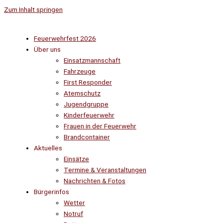
Zum Inhalt springen
Feuerwehrfest 2026
Über uns
Einsatzmannschaft
Fahrzeuge
First Responder
Atemschutz
Jugendgruppe
Kinderfeuerwehr
Frauen in der Feuerwehr
Brandcontainer
Aktuelles
Einsätze
Termine & Veranstaltungen
Nachrichten & Fotos
Bürgerinfos
Wetter
Notruf