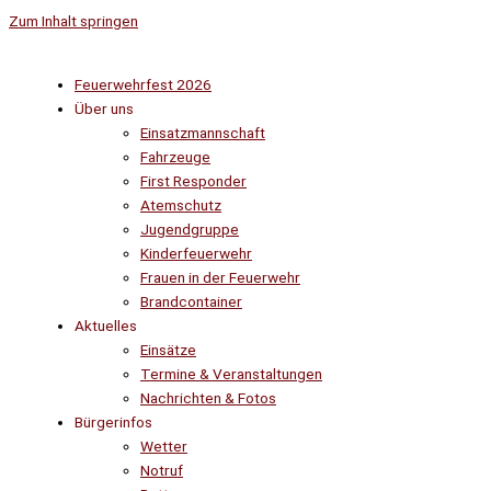
Zum Inhalt springen
Feuerwehrfest 2026
Über uns
Einsatzmannschaft
Fahrzeuge
First Responder
Atemschutz
Jugendgruppe
Kinderfeuerwehr
Frauen in der Feuerwehr
Brandcontainer
Aktuelles
Einsätze
Termine & Veranstaltungen
Nachrichten & Fotos
Bürgerinfos
Wetter
Notruf