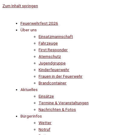
Zum Inhalt springen
Feuerwehrfest 2026
Über uns
Einsatzmannschaft
Fahrzeuge
First Responder
Atemschutz
Jugendgruppe
Kinderfeuerwehr
Frauen in der Feuerwehr
Brandcontainer
Aktuelles
Einsätze
Termine & Veranstaltungen
Nachrichten & Fotos
Bürgerinfos
Wetter
Notruf