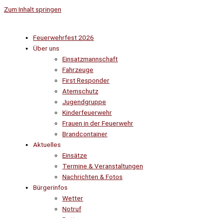
Zum Inhalt springen
Feuerwehrfest 2026
Über uns
Einsatzmannschaft
Fahrzeuge
First Responder
Atemschutz
Jugendgruppe
Kinderfeuerwehr
Frauen in der Feuerwehr
Brandcontainer
Aktuelles
Einsätze
Termine & Veranstaltungen
Nachrichten & Fotos
Bürgerinfos
Wetter
Notruf