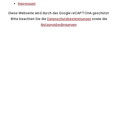
Impressum
Diese Webseite wird durch das Google reCAPTCHA geschützt.
Bitte beachten Sie die
Datenschutzbestimmungen
sowie die
Nutzungsbedingungen
.
Suche
Noch
Tage
Stunden
Minuten
!
Mehr erfahren!
Noch