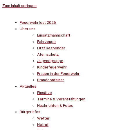
Zum Inhalt springen
Feuerwehrfest 2026
Über uns
Einsatzmannschaft
Fahrzeuge
First Responder
Atemschutz
Jugendgruppe
Kinderfeuerwehr
Frauen in der Feuerwehr
Brandcontainer
Aktuelles
Einsätze
Termine & Veranstaltungen
Nachrichten & Fotos
Bürgerinfos
Wetter
Notruf