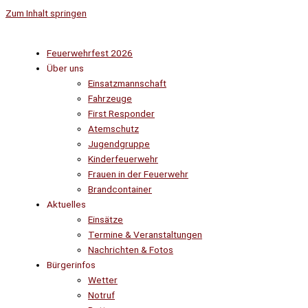
Zum Inhalt springen
Feuerwehrfest 2026
Über uns
Einsatzmannschaft
Fahrzeuge
First Responder
Atemschutz
Jugendgruppe
Kinderfeuerwehr
Frauen in der Feuerwehr
Brandcontainer
Aktuelles
Einsätze
Termine & Veranstaltungen
Nachrichten & Fotos
Bürgerinfos
Wetter
Notruf