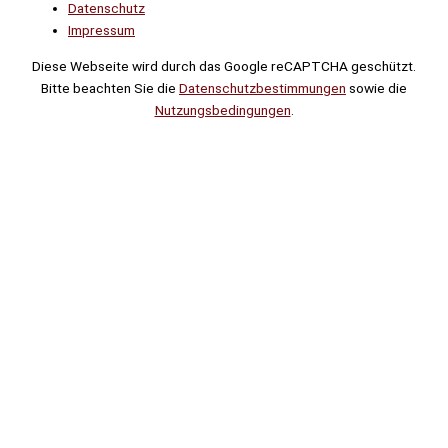
Datenschutz
Impressum
Diese Webseite wird durch das Google reCAPTCHA geschützt.
Bitte beachten Sie die
Datenschutzbestimmungen
sowie die
Nutzungsbedingungen
.
Suche
Noch
Tage
Stunden
Minuten
!
Mehr erfahren!
Noch