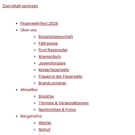
Zum Inhalt springen
Feuerwehrfest 2026
Über uns
Einsatzmannschaft
Fahrzeuge
First Responder
Atemschutz
Jugendgruppe
Kinderfeuerwehr
Frauen in der Feuerwehr
Brandcontainer
Aktuelles
Einsätze
Termine & Veranstaltungen
Nachrichten & Fotos
Bürgerinfos
Wetter
Notruf