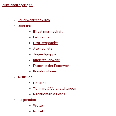
Zum Inhalt springen
Feuerwehrfest 2026
Über uns
Einsatzmannschaft
Fahrzeuge
First Responder
Atemschutz
Jugendgruppe
Kinderfeuerwehr
Frauen in der Feuerwehr
Brandcontainer
Aktuelles
Einsätze
Termine & Veranstaltungen
Nachrichten & Fotos
Bürgerinfos
Wetter
Notruf