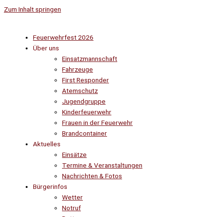
Zum Inhalt springen
Feuerwehrfest 2026
Über uns
Einsatzmannschaft
Fahrzeuge
First Responder
Atemschutz
Jugendgruppe
Kinderfeuerwehr
Frauen in der Feuerwehr
Brandcontainer
Aktuelles
Einsätze
Termine & Veranstaltungen
Nachrichten & Fotos
Bürgerinfos
Wetter
Notruf