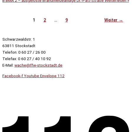
B BMA 2 – ausgelöste Brandmeldeanlage Dr.-Patt-Straße
Weiterlesen »
1
2
…
9
Weiter
→
Schwarzwaldstr. 1
63811 Stockstadt
Telefon: 0 60 27 / 26 00
Telefax: 0 60 27 / 40 10 92
E-Mail:
wache@ffw-stockstadt.de
Facebook-f
Youtube
Envelope
112