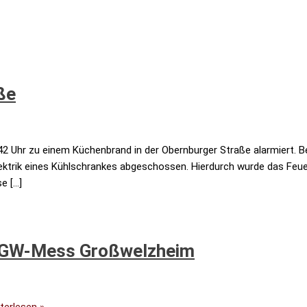
ße
2 Uhr zu einem Küchenbrand in der Obernburger Straße alarmiert. B
ektrik eines Kühlschrankes abgeschossen. Hierdurch wurde das Feuer
e […]
it GW-Mess Großwelzheim
terlesen »