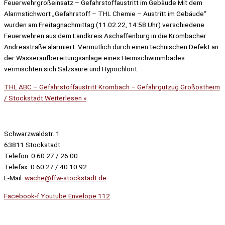
Feuerwehrgroßeinsatz – Gefahrstoffaustritt im Gebäude Mit dem
Alarmstichwort „Gefahrstoff – THL Chemie – Austritt im Gebäude“
wurden am Freitagnachmittag (11.02.22, 14:58 Uhr) verschiedene
Feuerwehren aus dem Landkreis Aschaffenburg in die Krombacher
Andreastraße alarmiert. Vermutlich durch einen technischen Defekt an
der Wasseraufbereitungsanlage eines Heimschwimmbades
vermischten sich Salzsäure und Hypochlorit.
THL ABC – Gefahrstoffaustritt Krombach – Gefahrgutzug Großostheim
/ Stockstadt
Weiterlesen »
Schwarzwaldstr. 1
63811 Stockstadt
Telefon: 0 60 27 / 26 00
Telefax: 0 60 27 / 40 10 92
E-Mail:
wache@ffw-stockstadt.de
Facebook-f
Youtube
Envelope
112