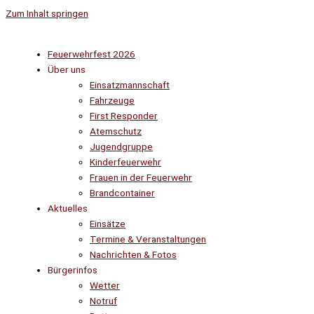
Zum Inhalt springen
Feuerwehrfest 2026
Über uns
Einsatzmannschaft
Fahrzeuge
First Responder
Atemschutz
Jugendgruppe
Kinderfeuerwehr
Frauen in der Feuerwehr
Brandcontainer
Aktuelles
Einsätze
Termine & Veranstaltungen
Nachrichten & Fotos
Bürgerinfos
Wetter
Notruf