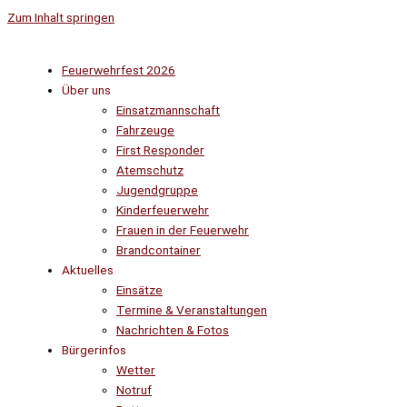
Zum Inhalt springen
Feuerwehrfest 2026
Über uns
Einsatzmannschaft
Fahrzeuge
First Responder
Atemschutz
Jugendgruppe
Kinderfeuerwehr
Frauen in der Feuerwehr
Brandcontainer
Aktuelles
Einsätze
Termine & Veranstaltungen
Nachrichten & Fotos
Bürgerinfos
Wetter
Notruf