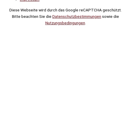
Diese Webseite wird durch das Google reCAPTCHA geschützt.
Bitte beachten Sie die
Datenschutzbestimmungen
sowie die
Nutzungsbedingungen
.
Suche
Noch
Tage
Stunden
Minuten
!
Mehr erfahren!
Noch