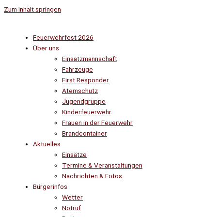
Zum Inhalt springen
Feuerwehrfest 2026
Über uns
Einsatzmannschaft
Fahrzeuge
First Responder
Atemschutz
Jugendgruppe
Kinderfeuerwehr
Frauen in der Feuerwehr
Brandcontainer
Aktuelles
Einsätze
Termine & Veranstaltungen
Nachrichten & Fotos
Bürgerinfos
Wetter
Notruf