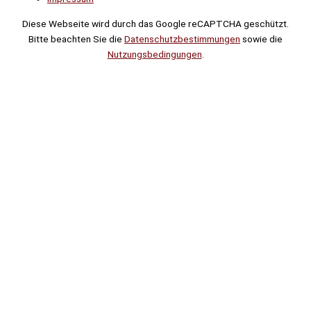
Diese Webseite wird durch das Google reCAPTCHA geschützt.
Bitte beachten Sie die
Datenschutzbestimmungen
sowie die
Nutzungsbedingungen
.
Suche
Noch
Tage
Stunden
Minuten
!
Mehr erfahren!
Noch