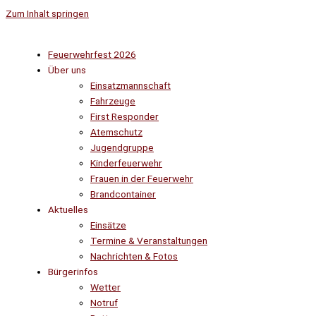
Zum Inhalt springen
Feuerwehrfest 2026
Über uns
Einsatzmannschaft
Fahrzeuge
First Responder
Atemschutz
Jugendgruppe
Kinderfeuerwehr
Frauen in der Feuerwehr
Brandcontainer
Aktuelles
Einsätze
Termine & Veranstaltungen
Nachrichten & Fotos
Bürgerinfos
Wetter
Notruf