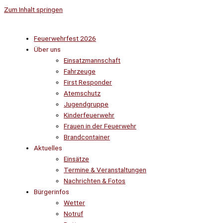
Zum Inhalt springen
Feuerwehrfest 2026
Über uns
Einsatzmannschaft
Fahrzeuge
First Responder
Atemschutz
Jugendgruppe
Kinderfeuerwehr
Frauen in der Feuerwehr
Brandcontainer
Aktuelles
Einsätze
Termine & Veranstaltungen
Nachrichten & Fotos
Bürgerinfos
Wetter
Notruf