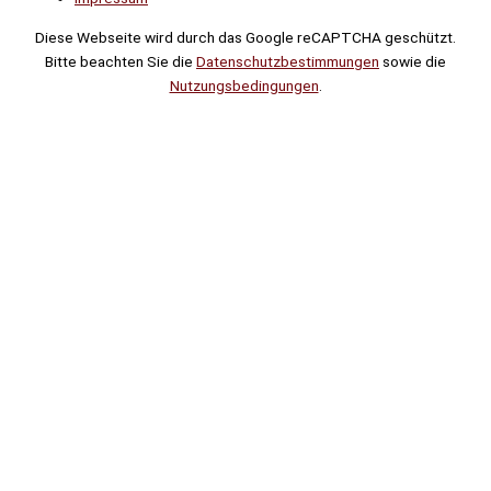
Diese Webseite wird durch das Google reCAPTCHA geschützt.
Bitte beachten Sie die
Datenschutzbestimmungen
sowie die
Nutzungsbedingungen
.
Suche
Noch
Tage
Stunden
Minuten
!
Mehr erfahren!
Noch