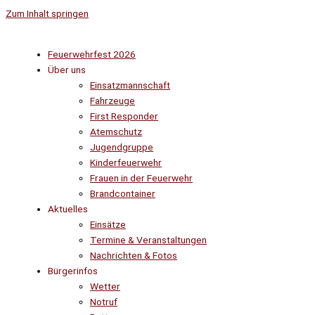
Zum Inhalt springen
Feuerwehrfest 2026
Über uns
Einsatzmannschaft
Fahrzeuge
First Responder
Atemschutz
Jugendgruppe
Kinderfeuerwehr
Frauen in der Feuerwehr
Brandcontainer
Aktuelles
Einsätze
Termine & Veranstaltungen
Nachrichten & Fotos
Bürgerinfos
Wetter
Notruf