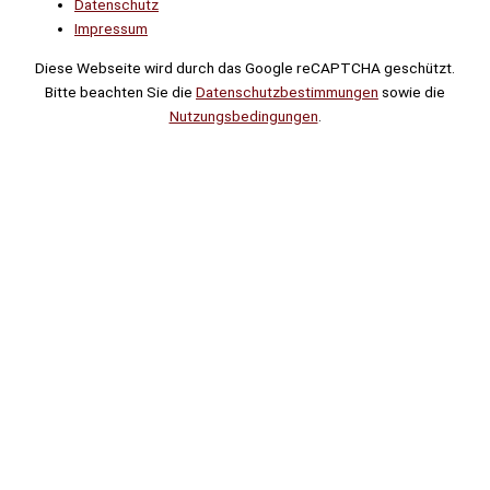
Datenschutz
Impressum
Diese Webseite wird durch das Google reCAPTCHA geschützt.
Bitte beachten Sie die
Datenschutzbestimmungen
sowie die
Nutzungsbedingungen
.
Suche
Noch
Tage
Stunden
Minuten
!
Mehr erfahren!
Noch