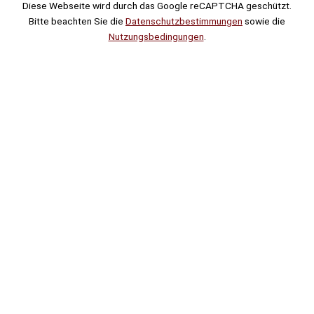
Diese Webseite wird durch das Google reCAPTCHA geschützt.
Bitte beachten Sie die
Datenschutzbestimmungen
sowie die
Nutzungsbedingungen
.
Suche
Noch
Tage
Stunden
Minuten
!
Mehr erfahren!
Noch