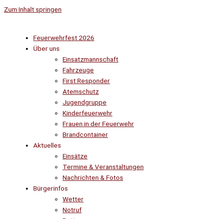
Zum Inhalt springen
Feuerwehrfest 2026
Über uns
Einsatzmannschaft
Fahrzeuge
First Responder
Atemschutz
Jugendgruppe
Kinderfeuerwehr
Frauen in der Feuerwehr
Brandcontainer
Aktuelles
Einsätze
Termine & Veranstaltungen
Nachrichten & Fotos
Bürgerinfos
Wetter
Notruf