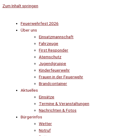
Zum Inhalt springen
Feuerwehrfest 2026
Über uns
Einsatzmannschaft
Fahrzeuge
First Responder
Atemschutz
Jugendgruppe
Kinderfeuerwehr
Frauen in der Feuerwehr
Brandcontainer
Aktuelles
Einsätze
Termine & Veranstaltungen
Nachrichten & Fotos
Bürgerinfos
Wetter
Notruf