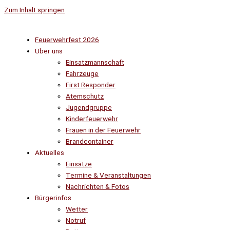
Zum Inhalt springen
Feuerwehrfest 2026
Über uns
Einsatzmannschaft
Fahrzeuge
First Responder
Atemschutz
Jugendgruppe
Kinderfeuerwehr
Frauen in der Feuerwehr
Brandcontainer
Aktuelles
Einsätze
Termine & Veranstaltungen
Nachrichten & Fotos
Bürgerinfos
Wetter
Notruf