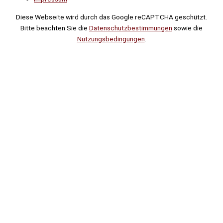
Diese Webseite wird durch das Google reCAPTCHA geschützt.
Bitte beachten Sie die
Datenschutzbestimmungen
sowie die
Nutzungsbedingungen
.
Suche
Noch
Tage
Stunden
Minuten
!
Mehr erfahren!
Noch