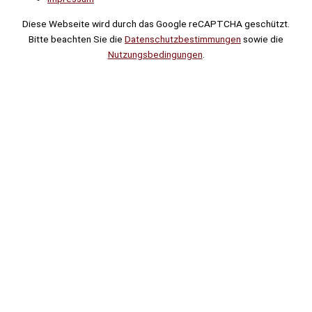
Diese Webseite wird durch das Google reCAPTCHA geschützt.
Bitte beachten Sie die
Datenschutzbestimmungen
sowie die
Nutzungsbedingungen
.
Suche
Noch
Tage
Stunden
Minuten
!
Mehr erfahren!
Noch