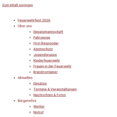
Zum Inhalt springen
Feuerwehrfest 2026
Über uns
Einsatzmannschaft
Fahrzeuge
First Responder
Atemschutz
Jugendgruppe
Kinderfeuerwehr
Frauen in der Feuerwehr
Brandcontainer
Aktuelles
Einsätze
Termine & Veranstaltungen
Nachrichten & Fotos
Bürgerinfos
Wetter
Notruf