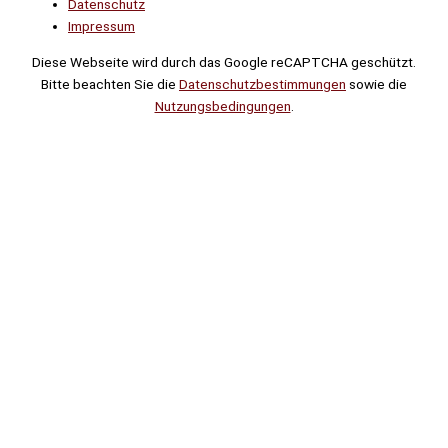
Datenschutz
Impressum
Diese Webseite wird durch das Google reCAPTCHA geschützt.
Bitte beachten Sie die
Datenschutzbestimmungen
sowie die
Nutzungsbedingungen
.
Suche
Noch
Tage
Stunden
Minuten
!
Mehr erfahren!
Noch