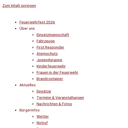
Zum Inhalt springen
Feuerwehrfest 2026
Über uns
Einsatzmannschaft
Fahrzeuge
First Responder
Atemschutz
Jugendgruppe
Kinderfeuerwehr
Frauen in der Feuerwehr
Brandcontainer
Aktuelles
Einsätze
Termine & Veranstaltungen
Nachrichten & Fotos
Bürgerinfos
Wetter
Notruf