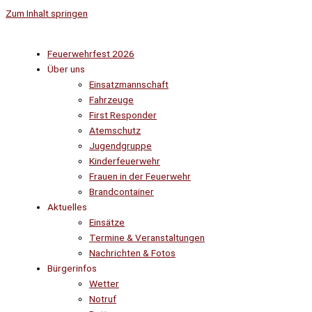
Zum Inhalt springen
Feuerwehrfest 2026
Über uns
Einsatzmannschaft
Fahrzeuge
First Responder
Atemschutz
Jugendgruppe
Kinderfeuerwehr
Frauen in der Feuerwehr
Brandcontainer
Aktuelles
Einsätze
Termine & Veranstaltungen
Nachrichten & Fotos
Bürgerinfos
Wetter
Notruf