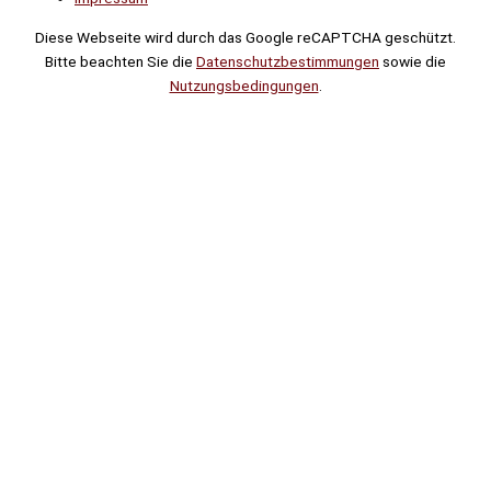
Diese Webseite wird durch das Google reCAPTCHA geschützt.
Bitte beachten Sie die
Datenschutzbestimmungen
sowie die
Nutzungsbedingungen
.
Suche
Noch
Tage
Stunden
Minuten
!
Mehr erfahren!
Noch