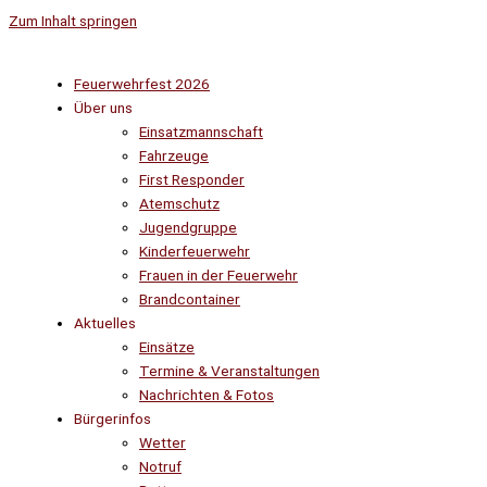
Zum Inhalt springen
Feuerwehrfest 2026
Über uns
Einsatzmannschaft
Fahrzeuge
First Responder
Atemschutz
Jugendgruppe
Kinderfeuerwehr
Frauen in der Feuerwehr
Brandcontainer
Aktuelles
Einsätze
Termine & Veranstaltungen
Nachrichten & Fotos
Bürgerinfos
Wetter
Notruf