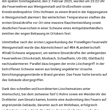
Am späten Sonntagabend, den 2. Februar 2025, wurden um 23:22 Uhr
die Feuerwehren aus Wenigumstadt und Großostheim sowie
Kreisbrandinspektor Otto Hofmann zu einem Brand in der Kappesgasse
in Wenigumstadt alarmiert. Bei winterlichen Temperaturen stellten die
ersten Einsatzkräfte vor Ort eine massive Rauchentwicklung sowie
deutlichen Feuerschein in einer Scheune eines Antiquitätenhändlers
inmitten der engen Bebauung im Ortskern fest.
Unmittelbar nach der ersten Lageerkundung der Freiwilligen Feuerwehr
Wenigumstadt wurde das Alarmstichwort auf #B4 #Landwirtschaft
#Stall/Scheune angepasst, um weitere Einsatzkräfte der umliegenden
Feuerwehren (Stockstadt, Mosbach, Schaafheim, UG-OEL Glattbach)
nachzualarmieren. Parallel dazu begann der erste Löschangriff. In der
betroffenen Scheune waren aus bislang ungeklärter Ursache
Einrichtungsgegenstände in Brand geraten. Das Feuer hatte bereits auf
das Gebäude übergegriffen.
Dank des schnellen und koordinierten Löscheinsatzes unter
Atemschutz, bei dem zeitweise fünf C-Rohre sowie ein Wenderohr der
Drehleiter zum Einsatz kamen, konnte eine Ausbreitung des Feuers auf
angrenzende Gebäude, darunter auch ein Wohnhaus, erfolgreich