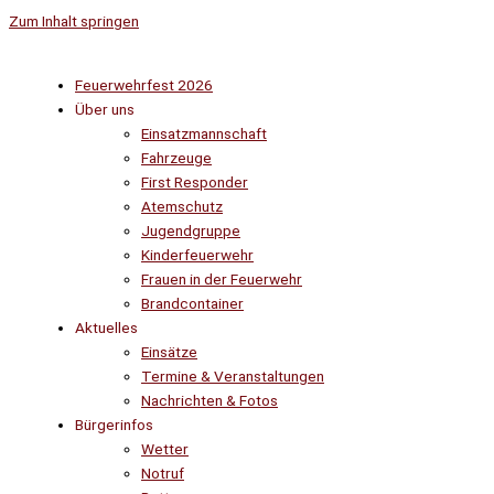
Zum Inhalt springen
Feuerwehrfest 2026
Über uns
Einsatzmannschaft
Fahrzeuge
First Responder
Atemschutz
Jugendgruppe
Kinderfeuerwehr
Frauen in der Feuerwehr
Brandcontainer
Aktuelles
Einsätze
Termine & Veranstaltungen
Nachrichten & Fotos
Bürgerinfos
Wetter
Notruf