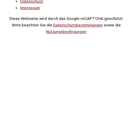
Datenschutz
Impressum
Diese Webseite wird durch das Google reCAPTCHA geschützt.
Bitte beachten Sie die
Datenschutzbestimmungen
sowie die
Nutzungsbedingungen
.
Suche
Noch
Tage
Stunden
Minuten
!
Mehr erfahren!
Noch