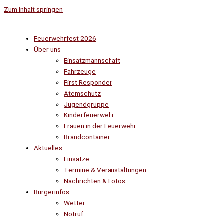
Zum Inhalt springen
Feuerwehrfest 2026
Über uns
Einsatzmannschaft
Fahrzeuge
First Responder
Atemschutz
Jugendgruppe
Kinderfeuerwehr
Frauen in der Feuerwehr
Brandcontainer
Aktuelles
Einsätze
Termine & Veranstaltungen
Nachrichten & Fotos
Bürgerinfos
Wetter
Notruf