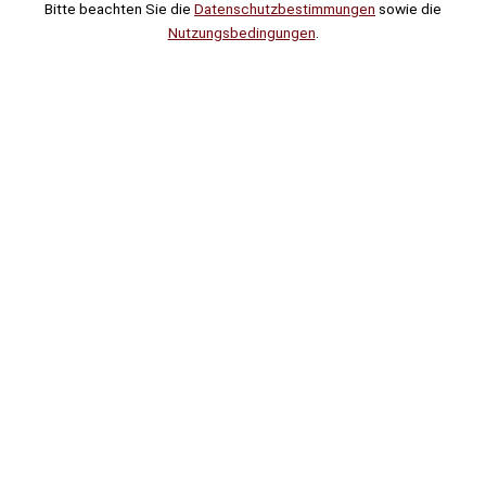
Bitte beachten Sie die
Datenschutzbestimmungen
sowie die
Nutzungsbedingungen
.
Suche
Noch
Tage
Stunden
Minuten
!
Mehr erfahren!
Noch