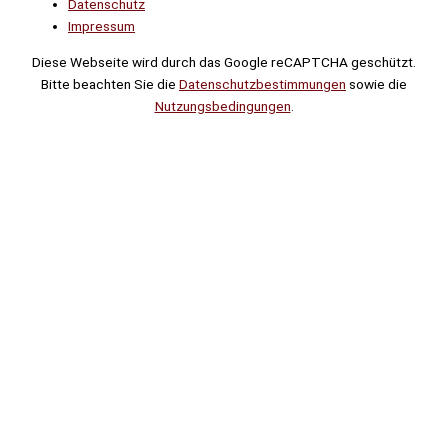
Datenschutz
Impressum
Diese Webseite wird durch das Google reCAPTCHA geschützt.
Bitte beachten Sie die
Datenschutzbestimmungen
sowie die
Nutzungsbedingungen
.
Suche
Noch
Tage
Stunden
Minuten
!
Mehr erfahren!
Noch