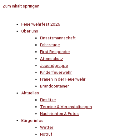
Zum Inhalt springen
Feuerwehrfest 2026
Über uns
Einsatzmannschaft
Fahrzeuge
First Responder
Atemschutz
Jugendgruppe
Kinderfeuerwehr
Frauen in der Feuerwehr
Brandcontainer
Aktuelles
Einsätze
Termine & Veranstaltungen
Nachrichten & Fotos
Bürgerinfos
Wetter
Notruf