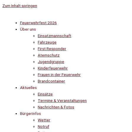
Zum Inhalt springen
Feuerwehrfest 2026
Über uns
Einsatzmannschaft
Fahrzeuge
First Responder
Atemschutz
Jugendgruppe
Kinderfeuerwehr
Frauen in der Feuerwehr
Brandcontainer
Aktuelles
Einsätze
Termine & Veranstaltungen
Nachrichten & Fotos
Bürgerinfos
Wetter
Notruf