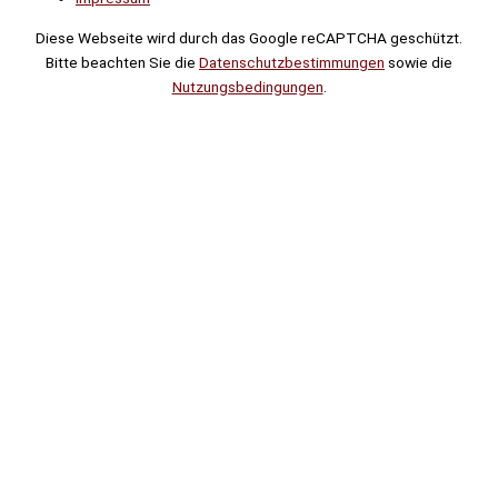
Diese Webseite wird durch das Google reCAPTCHA geschützt.
Bitte beachten Sie die
Datenschutzbestimmungen
sowie die
Nutzungsbedingungen
.
Suche
Noch
Tage
Stunden
Minuten
!
Mehr erfahren!
Noch