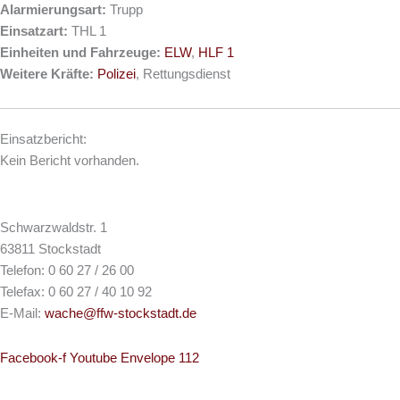
Alarmierungsart:
Trupp
Einsatzart:
THL 1
Einheiten und Fahrzeuge:
ELW
,
HLF 1
Weitere Kräfte:
Polizei
, Rettungsdienst
Einsatzbericht:
Kein Bericht vorhanden.
Schwarzwaldstr. 1
63811 Stockstadt
Telefon: 0 60 27 / 26 00
Telefax: 0 60 27 / 40 10 92
E-Mail:
wache@ffw-stockstadt.de
Facebook-f
Youtube
Envelope
112