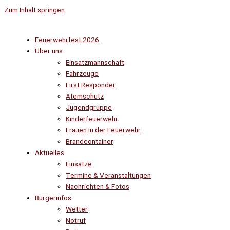
Zum Inhalt springen
Feuerwehrfest 2026
Über uns
Einsatzmannschaft
Fahrzeuge
First Responder
Atemschutz
Jugendgruppe
Kinderfeuerwehr
Frauen in der Feuerwehr
Brandcontainer
Aktuelles
Einsätze
Termine & Veranstaltungen
Nachrichten & Fotos
Bürgerinfos
Wetter
Notruf