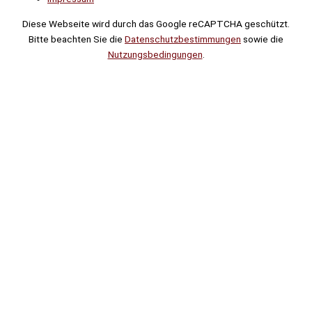
Diese Webseite wird durch das Google reCAPTCHA geschützt.
Bitte beachten Sie die
Datenschutzbestimmungen
sowie die
Nutzungsbedingungen
.
Suche
Noch
Tage
Stunden
Minuten
!
Mehr erfahren!
Noch