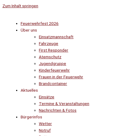
Zum Inhalt springen
Feuerwehrfest 2026
Über uns
Einsatzmannschaft
Fahrzeuge
First Responder
Atemschutz
Jugendgruppe
Kinderfeuerwehr
Frauen in der Feuerwehr
Brandcontainer
Aktuelles
Einsätze
Termine & Veranstaltungen
Nachrichten & Fotos
Bürgerinfos
Wetter
Notruf