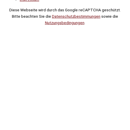
Diese Webseite wird durch das Google reCAPTCHA geschützt.
Bitte beachten Sie die
Datenschutzbestimmungen
sowie die
Nutzungsbedingungen
.
Suche
Noch
Tage
Stunden
Minuten
!
Mehr erfahren!
Noch