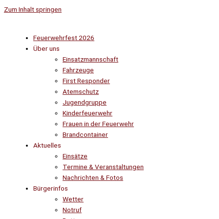
Zum Inhalt springen
Feuerwehrfest 2026
Über uns
Einsatzmannschaft
Fahrzeuge
First Responder
Atemschutz
Jugendgruppe
Kinderfeuerwehr
Frauen in der Feuerwehr
Brandcontainer
Aktuelles
Einsätze
Termine & Veranstaltungen
Nachrichten & Fotos
Bürgerinfos
Wetter
Notruf