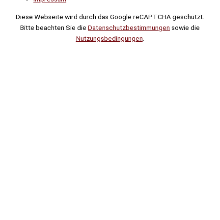
Diese Webseite wird durch das Google reCAPTCHA geschützt.
Bitte beachten Sie die
Datenschutzbestimmungen
sowie die
Nutzungsbedingungen
.
Suche
Noch
Tage
Stunden
Minuten
!
Mehr erfahren!
Noch