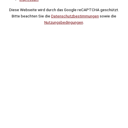
Diese Webseite wird durch das Google reCAPTCHA geschützt.
Bitte beachten Sie die
Datenschutzbestimmungen
sowie die
Nutzungsbedingungen
.
Suche
Noch
Tage
Stunden
Minuten
!
Mehr erfahren!
Noch