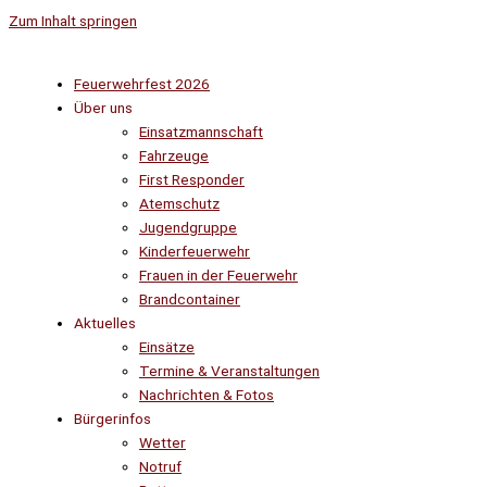
Zum Inhalt springen
Feuerwehrfest 2026
Über uns
Einsatzmannschaft
Fahrzeuge
First Responder
Atemschutz
Jugendgruppe
Kinderfeuerwehr
Frauen in der Feuerwehr
Brandcontainer
Aktuelles
Einsätze
Termine & Veranstaltungen
Nachrichten & Fotos
Bürgerinfos
Wetter
Notruf